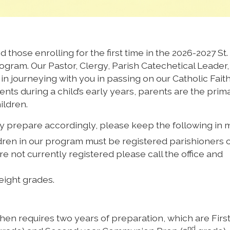
hose enrolling for the first time in the 2026-2027 St. 
gram. Our Pastor, Clergy, Parish Catechetical Leader,
in journeying with you in passing on our Catholic Faith
nts during a child’s early years, parents are the prim
ildren.
ay prepare accordingly, please keep the following in 
ildren in our program must be registered parishioners o
re not currently registered please call the office and
eight grades.
en requires two years of preparation, which are Firs
nd