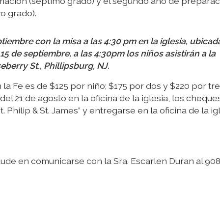
rmación (séptimo grado) y el segundo año de preparac
o grado).
iembre con la misa a las 4:30 pm en la iglesia, ubicad
 15 de septiembre, a las 4:30pm los niños asistirán a la
berry St., Phillipsburg, NJ.
la Fe es de $125 por niño; $175 por dos y $220 por tre
el 21 de agosto en la oficina de la iglesia, los cheque
hilip & St. James” y entregarse en la oficina de la igl
 dude en comunicarse con la Sra. Escarlen Duran al 90