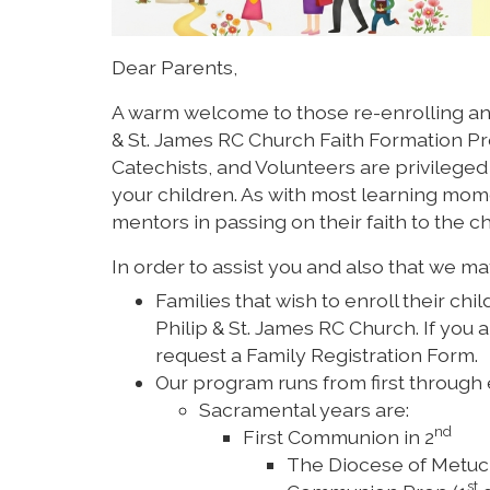
Dear Parents,
A warm welcome to those re-enrolling and t
& St. James RC Church Faith Formation Pro
Catechists, and Volunteers are privileged 
your children. As with most learning mome
mentors in passing on their faith to the ch
In order to assist you and also that we m
Families that wish to enroll their ch
Philip & St. James RC Church. If you a
request a Family Registration Form.
Our program runs from first through 
Sacramental years are:
nd
First Communion in 2
The Diocese of Metuch
st