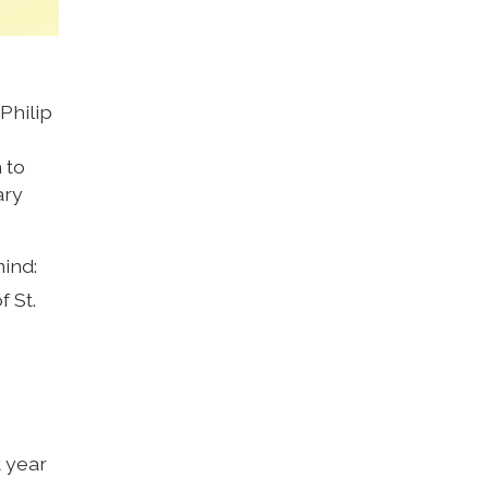
Philip
 to
ary
mind:
f St.
t year