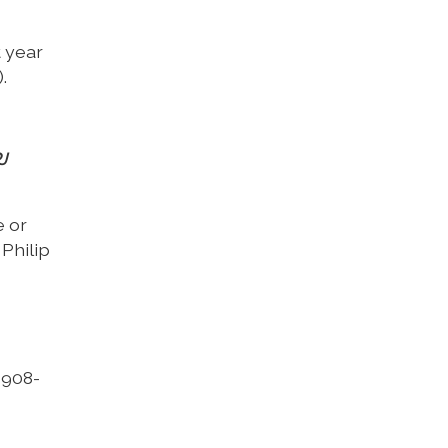
t year
.
J
e or
Philip
 908-