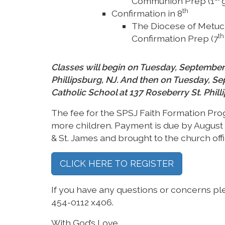
Communion Prep (1
g
th
Confirmation in 8
The Diocese of Metuch
th
Confirmation Prep (7
Classes will begin on Tuesday, September 
Phillipsburg, NJ. And then on Tuesday, Se
Catholic School at 137 Roseberry St. Phill
The fee for the SPSJ Faith Formation Progr
more children. Payment is due by August 
& St. James and brought to the church offi
CLICK HERE TO REGISTER
If you have any questions or concerns ple
454-0112 x406.
With God’s Love,