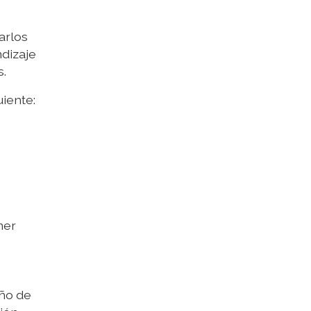
arlos
ndizaje
s.
iente:
mer
año de