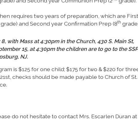
rade) and Second year Communion Prep (2
grade).
en requires two years of preparation, which are Firs
th
grade) and Second year Confirmation Prep (8
grade)
8, with Mass at 4:30pm in the Church, 430 S. Main St,
ptember 15, at 4:30pm the children are to go to the SSP
ipsburg, NJ.
am is $125 for one child; $175 for two & $220 for thre
21st, checks should be made payable to Church of St. 
ce.
ase do not hesitate to contact Mrs. Escarlen Duran at