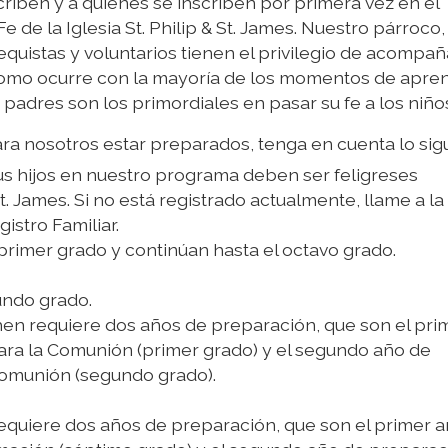
criben y a quienes se inscriben por primera vez en el
de la Iglesia St. Philip & St. James. Nuestro párroco,
tequistas y voluntarios tienen el privilegio de acompañ
. Como ocurre con la mayoría de los momentos de apre
 padres son los primordiales en pasar su fe a los niño
a nosotros estar preparados, tenga en cuenta lo sigu
sus hijos en nuestro programa deben ser feligreses
 St. James. Si no está registrado actualmente, llame a la
gistro Familiar.
rimer grado y continúan hasta el octavo grado.
ndo grado.
en requiere dos años de preparación, que son el pri
ra la Comunión (primer grado) y el segundo año de
Comunión (segundo grado).
equiere dos años de preparación, que son el primer 