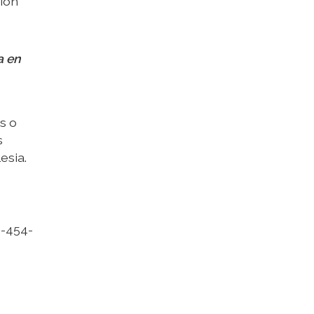
ión
a en
s o
s
esia.
8-454-