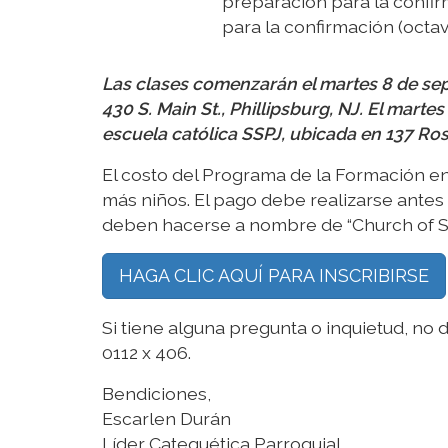
preparación para la confi
para la confirmación (octav
Las clases comenzarán el martes 8 de sept
430 S. Main St., Phillipsburg, NJ. El martes
escuela católica SSPJ, ubicada en 137 Rose
El costo del Programa de la Formación en 
más niños. El pago debe realizarse antes d
deben hacerse a nombre de “Church of St. P
HAGA CLIC AQUÍ PARA INSCRIBIRSE
Si tiene alguna pregunta o inquietud, no
0112 x 406.
Bendiciones,
Escarlen Durán
Líder Catequética Parroquial